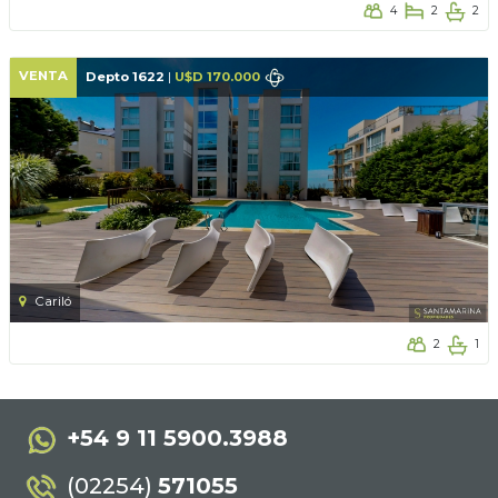
4
2
2
VENTA
Depto 1622
|
U$D 170.000
Cariló
2
1
+54 9 11 5900.3988
(02254)
571055