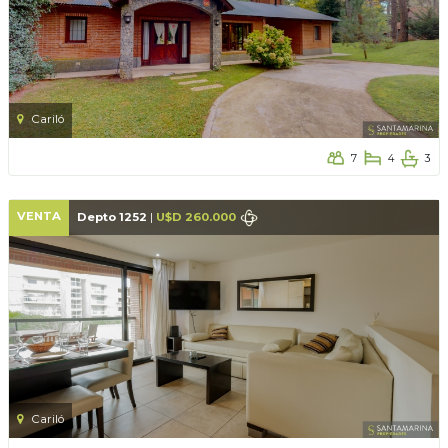
Cariló
7
4
3
VENTA
Depto 1252
|
U$D 260.000
Cariló