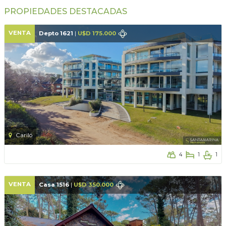
PROPIEDADES DESTACADAS
VENTA
Depto 1621
|
U$D 175.000
Cariló
4
1
1
VENTA
Casa 1516
|
U$D 350.000