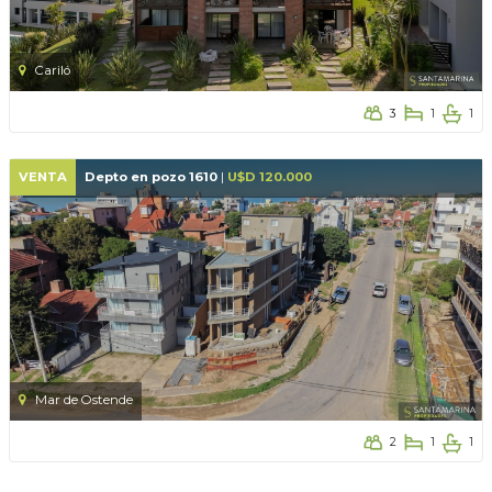
Cariló
3
1
1
VENTA
Depto en pozo 1610
|
U$D 120.000
Mar de Ostende
2
1
1