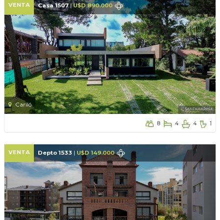
VENTA
Casa 1507
|
U$D 890.000
Cariló
8
4
4
1
VENTA
Depto 1533
|
U$D 149.000