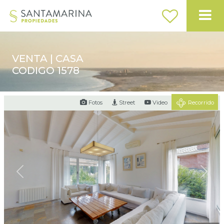
VENTA | CASA
CODIGO 1578
Fotos
Street
Video
Recorrido
Previous
Next