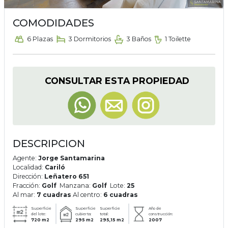
COMODIDADES
6 Plazas
3 Dormitorios
3 Baños
1 Toilette
CONSULTAR ESTA PROPIEDAD
DESCRIPCION
Agente:
Jorge Santamarina
Localidad:
Cariló
Dirección:
Leñatero 651
Fracción:
Golf
Manzana:
Golf
Lote:
25
Al mar:
7 cuadras
Al centro:
6 cuadras
Superficie
Superficie
Superficie
Año de
del lote:
cubierta:
total:
construcción:
720 m2
295 m2
295,15 m2
2007