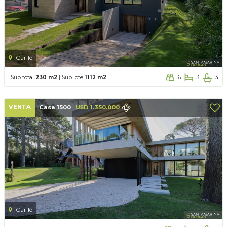
Cariló
Sup total
230 m2
| Sup lote
1112 m2
6
3
3
VENTA
Casa 1500
|
U$D 1.350.000
Cariló