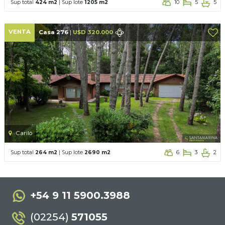
Sup total
424 m2
| Sup lote
1205 m2
10
5
5
VENTA
Casa 276
|
U$D 320.000
Cariló
Sup total
264 m2
| Sup lote
2690 m2
6
3
2
+54 9 11 5900.3988
(02254)
571055