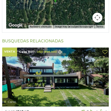
Keyboard shortcuts
Image may be subject to copyright
Terms
BUSQUEDAS RELACIONADAS
VENTA
Casa 1507
|
U$D 890.000
Cariló