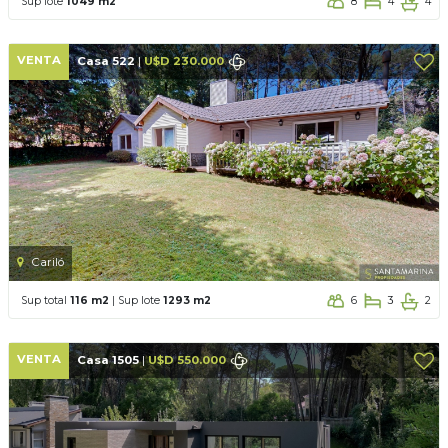
Sup lote
1049 m2
8
4
4
VENTA
Casa 522
|
U$D 230.000
Cariló
Sup total
116 m2
| Sup lote
1293 m2
6
3
2
VENTA
Casa 1505
|
U$D 550.000