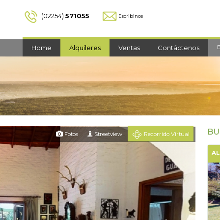
(02254)
571055
Escribinos
Home
Alquileres
Ventas
Contáctenos
BU
Fotos
Street
view
Recorrido
Virtual
AL