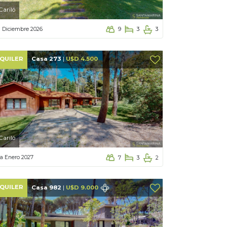
Cariló
a Diciembre 2026
9
3
3
QUILER
Casa 273
|
U$D 4.500
Cariló
a Enero 2027
7
3
2
QUILER
Casa 982
|
U$D 9.000