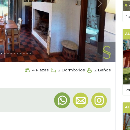
Next
1r
AL
4 Plazas
2 Dormitorios
2 Baños
2d
AL