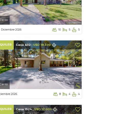
Cariló
a Diciembre 2026
10
5
5
QUILER
Casa 402
|
U$D 18.300
Cariló
ciembre 2026
8
4
4
QUILER
Casa 1524
|
U$D 12.000