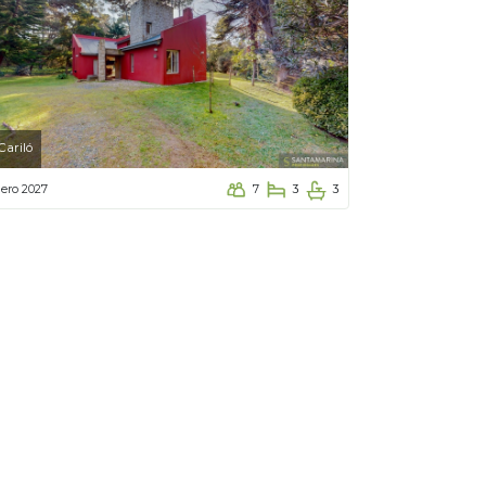
Cariló
ero 2027
7
3
3