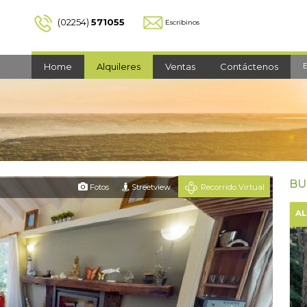
(02254)
571055
Escribinos
Home
Alquileres
Ventas
Contáctenos
BU
Fotos
Street
view
Recorrido
Virtual
AL