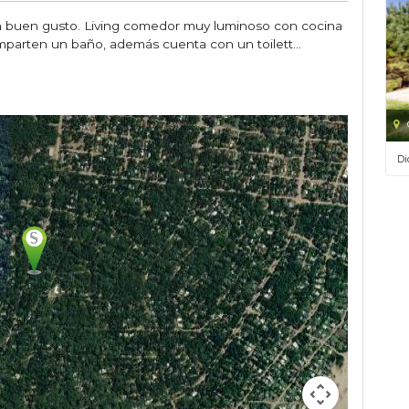
on buen gusto. Living comedor muy luminoso con cocina
mparten un baño, además cuenta con un toilett...
Di