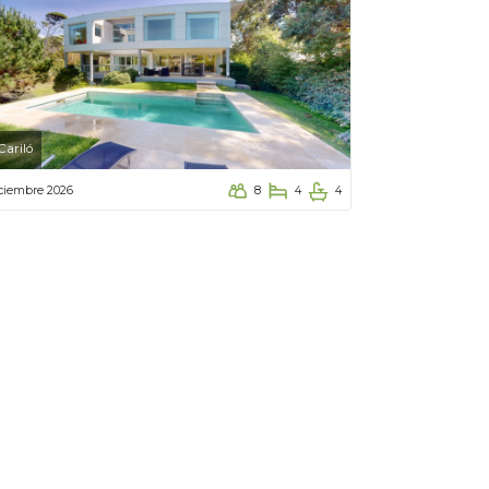
Cariló
ciembre 2026
8
4
4