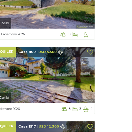
Cariló
a Diciembre 2026
10
5
5
QUILER
Casa 809
|
U$D 5.500
Cariló
ciembre 2026
8
3
4
QUILER
Casa 1517
|
U$D 12.300