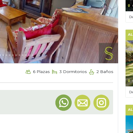
Next
Di
AL
6 Plazas
3 Dormitorios
2 Baños
Di
AL