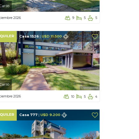
Cariló
ciembre 2026
9
5
5
QUILER
Casa 1526
|
U$D 11.500
Cariló
ciembre 2026
10
5
4
QUILER
Casa 777
|
U$D 9.200